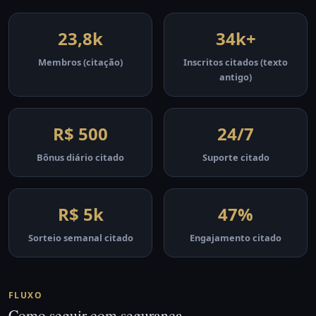
23,8k
34k+
Membros (citação)
Inscritos citados (texto
antigo)
R$ 500
24/7
Bônus diário citado
Suporte citado
R$ 5k
47%
Sorteio semanal citado
Engajamento citado
FLUXO
Como seguir com segurança