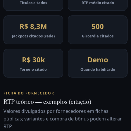
Títulos citados
RTP médio citado
R$ 8,3M
500
Jackpots citados (rede)
Giros/dia citados
R$ 30k
Demo
Torneio citado
Quando habilitado
FICHA DO FORNECEDOR
RTP teórico — exemplos (citação)
Valores divulgados por fornecedores em fichas
públicas; variantes e compra de bônus podem alterar
RTP.