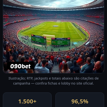
Ilustração; RTP, jackpots e totais abaixo são citações de
campanha — confira fichas e lobby no site oficial.
1.500+
96,5%