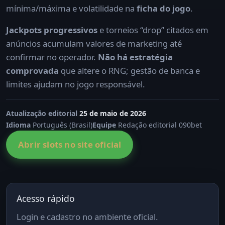
mínima/máxima e volatilidade na
ficha do jogo
.
Jackpots progressivos
e torneios “drop” citados em
anúncios acumulam valores de marketing até
confirmar no operador.
Não há estratégia
comprovada
que altere o RNG; gestão de banca e
limites ajudam no jogo responsável.
Atualização editorial
25 de maio de 2026
Idioma
Português (Brasil)
Equipe
Redação editorial 090bet
Abrir slots no site oficial
Acesso rápido
Login e cadastro no ambiente oficial.