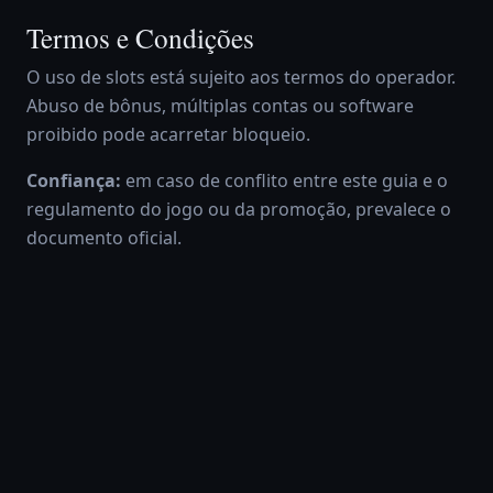
Termos e Condições
O uso de slots está sujeito aos termos do operador.
Abuso de bônus, múltiplas contas ou software
proibido pode acarretar bloqueio.
Confiança:
em caso de conflito entre este guia e o
regulamento do jogo ou da promoção, prevalece o
documento oficial.