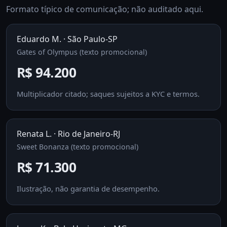
Formato típico de comunicação; não auditado aqui.
Eduardo M. · São Paulo-SP
Gates of Olympus (texto promocional)
R$ 94.200
Multiplicador citado; saques sujeitos a KYC e termos.
Renata L. · Rio de Janeiro-RJ
Sweet Bonanza (texto promocional)
R$ 71.300
Ilustração, não garantia de desempenho.