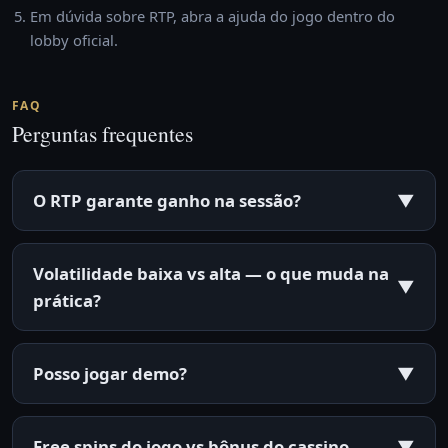
Em dúvida sobre RTP, abra a ajuda do jogo dentro do
lobby oficial.
FAQ
Perguntas frequentes
O RTP garante ganho na sessão?
▼
Volatilidade baixa vs alta — o que muda na
▼
prática?
Posso jogar demo?
▼
Free spins do jogo vs bônus do cassino
▼