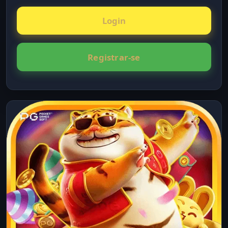
Login
Registrar-se