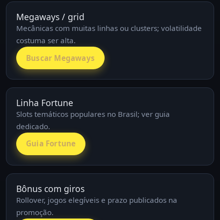
Megaways / grid
Mecânicas com muitas linhas ou clusters; volatilidade
costuma ser alta.
Buscar Megaways
Linha Fortune
Slots temáticos populares no Brasil; ver guia
dedicado.
Guia Fortune
Bônus com giros
Rollover, jogos elegíveis e prazo publicados na
promoção.